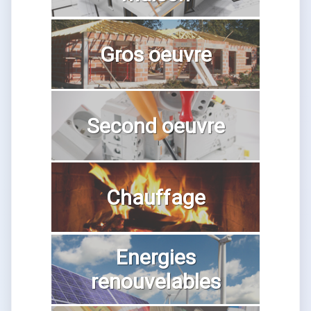
Gros oeuvre
Second oeuvre
Chauffage
Energies
renouvelables