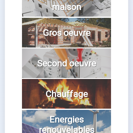
maison
Gros oeuvre
Second oeuvre
Chauffage
Energies
renouvelables