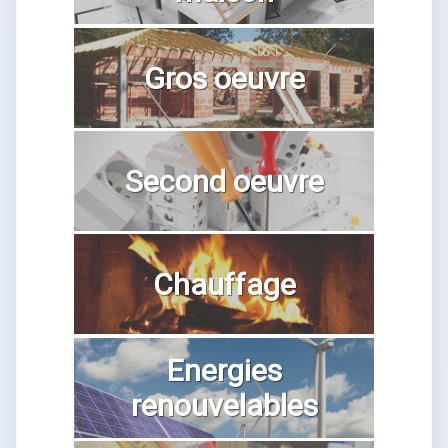
Gros oeuvre
Second oeuvre
Chauffage
Energies
renouvelables