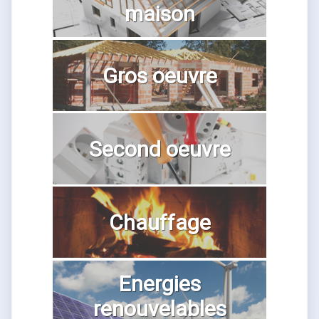
maison
Gros oeuvre
Second oeuvre
Chauffage
Energies
renouvelables