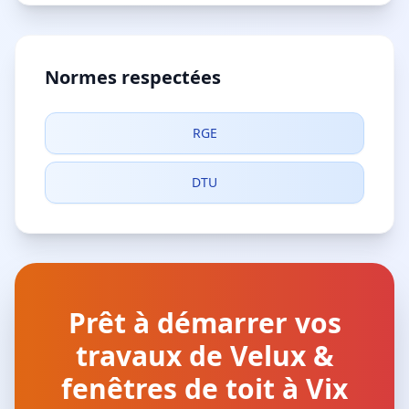
Normes respectées
RGE
DTU
Prêt à démarrer vos
travaux de Velux &
fenêtres de toit à Vix