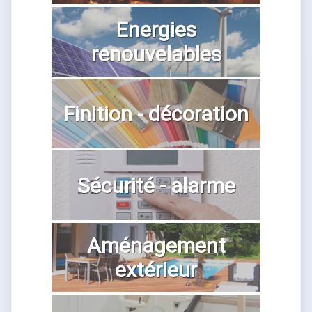
Energies
renouvelables
Finition - décoration
Sécurité - alarme
Aménagement
extérieur