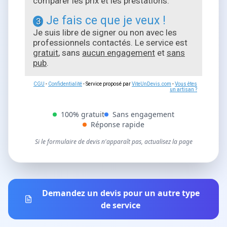
comparer les prix et les prestations.
Je fais ce que je veux !
3
Je suis libre de signer ou non avec les
professionnels contactés. Le service est
gratuit
, sans
aucun engagement
et
sans
pub
.
CGU
-
Confidentialité
- Service proposé par
ViteUnDevis.com
-
Vous êtes
un artisan ?
100% gratuit
Sans engagement
Réponse rapide
Si le formulaire de devis n'apparaît pas, actualisez la page
Demandez un devis pour un autre type
de service