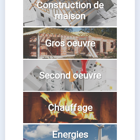
Construction de
maison
Gros oeuvre
Second oeuvre
Chauffage
Energies