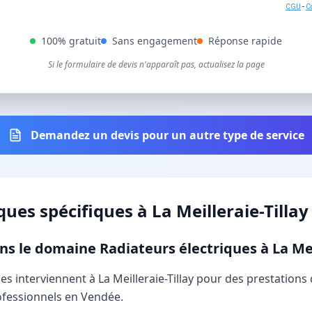
CGU
-
Co
100% gratuit
Sans engagement
Réponse rapide
Si le formulaire de devis n'apparaît pas, actualisez la page
Demandez un devis pour un autre type de service
iques
spécifiques à
La Meilleraie-Tillay
ns le domaine Radiateurs électriques à La Meil
ques interviennent à La Meilleraie-Tillay pour des prestatio
rofessionnels en Vendée.