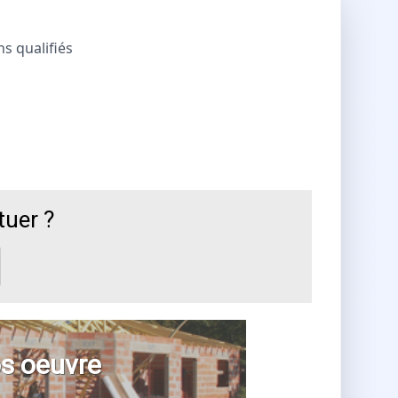
ns qualifiés
tuer ?
s oeuvre