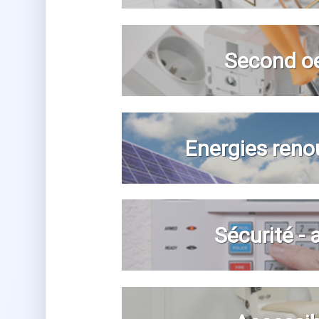
Second o
Energies reno
Sécurité -