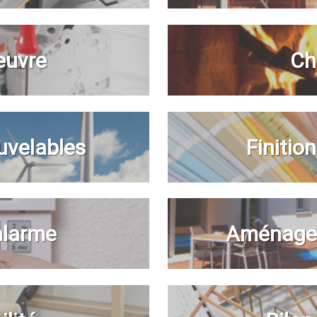
euvre
Ch
uvelables
Finitio
 alarme
Aménagem