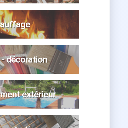
auffage
n - décoration
ent extérieur