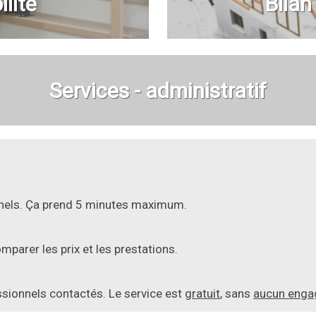
lité
Bilan
Services - administratif
onnels. Ça prend 5 minutes maximum.
parer les prix et les prestations.
essionnels contactés. Le service est
gratuit
, sans
aucun eng