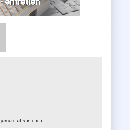
 - entretien
agement
et
sans pub
.