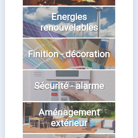
Energies
renouvelables
Finition - décoration
Sécurité - alarme
Aménagement
extérieur