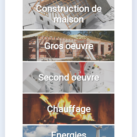
Construction de
maison
Gros oeuvre
Second oeuvre
Chauffage
Energies