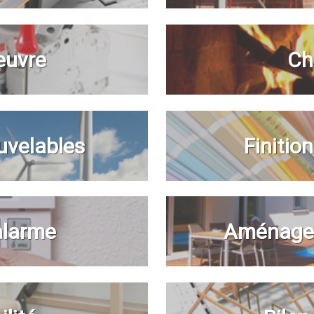
euvre
Ch
uvelables
Finitio
 alarme
Aménagem