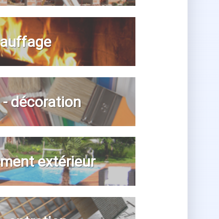
auffage
n - décoration
ent extérieur