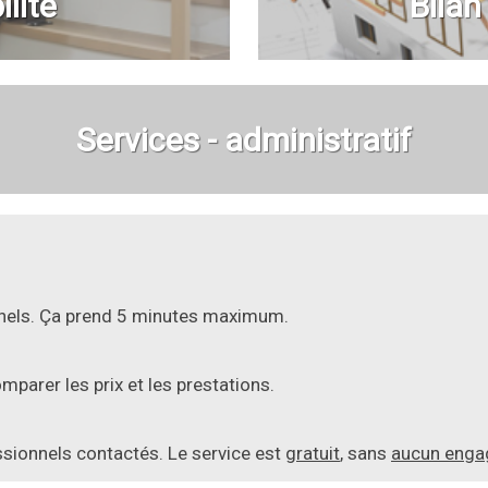
lité
Bilan
Services - administratif
onnels. Ça prend 5 minutes maximum.
parer les prix et les prestations.
essionnels contactés. Le service est
gratuit
, sans
aucun eng