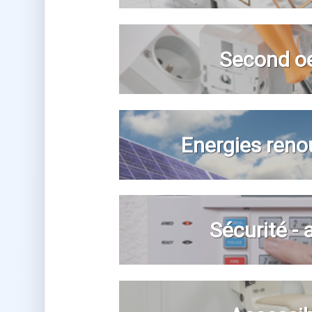
Second o
Energies reno
Sécurité -