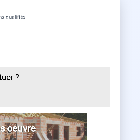
ns qualifiés
tuer ?
s oeuvre