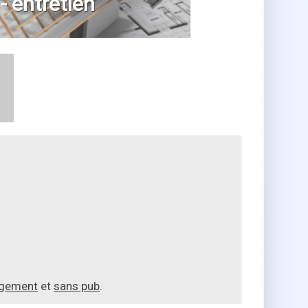
 - entretien
agement
et
sans pub
.