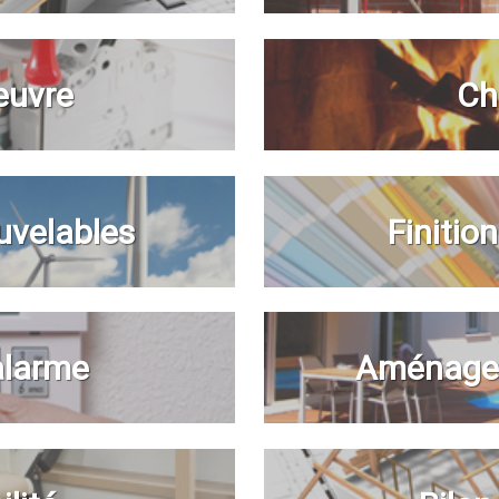
euvre
Ch
uvelables
Finitio
 alarme
Aménagem