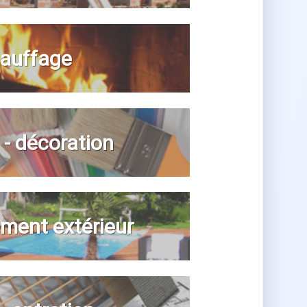
auffage
n - décoration
ent extérieur