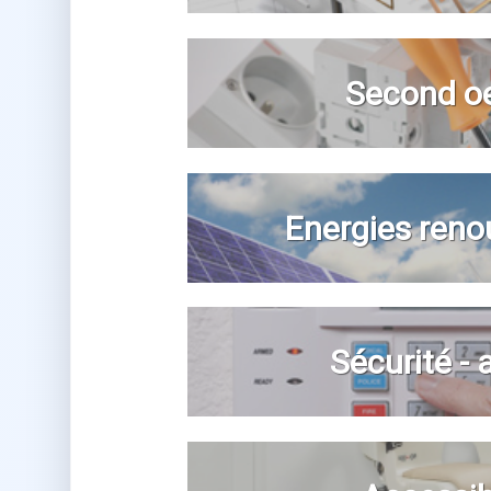
Second o
Energies reno
Sécurité -