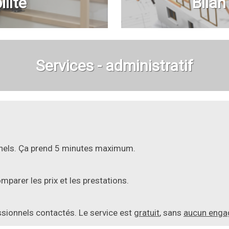
lité
Bilan
Services - administratif
onnels. Ça prend 5 minutes maximum.
parer les prix et les prestations.
essionnels contactés. Le service est
gratuit
, sans
aucun eng