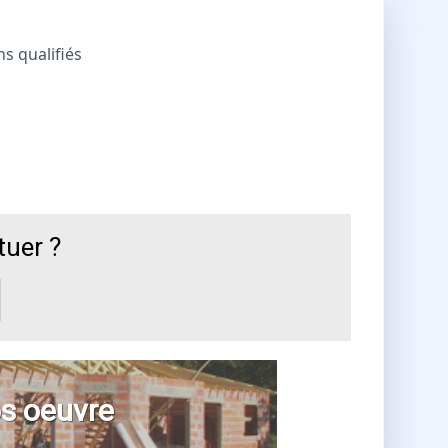
ns qualifiés
tuer ?
s oeuvre