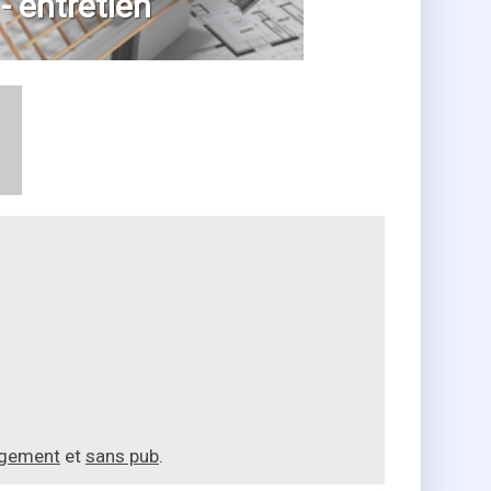
 - entretien
agement
et
sans pub
.