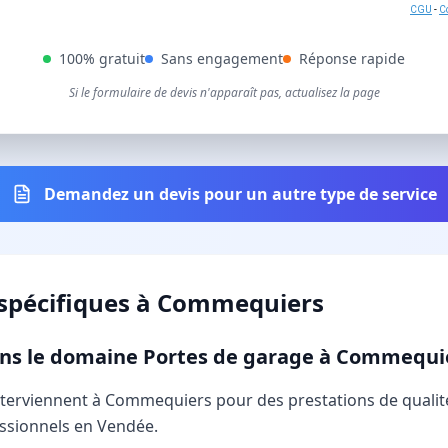
CGU
-
Co
100% gratuit
Sans engagement
Réponse rapide
Si le formulaire de devis n'apparaît pas, actualisez la page
Demandez un devis pour un autre type de service
spécifiques à
Commequiers
dans le domaine Portes de garage à Commequi
 interviennent à Commequiers pour des prestations de quali
essionnels en Vendée.