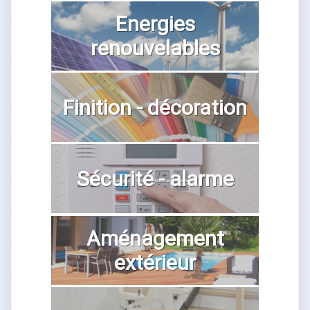
Energies
renouvelables
Finition - décoration
Sécurité - alarme
Aménagement
extérieur