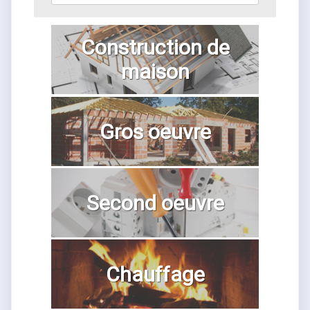
Construction de
maison
Gros oeuvre
Second oeuvre
Chauffage