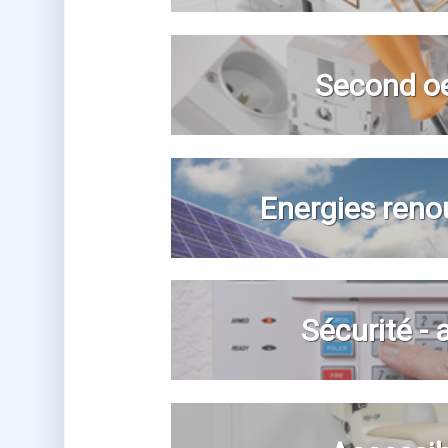
Second o
Energies reno
Sécurité -