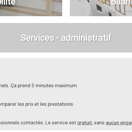
lité
Bilan
Services - administratif
onnels. Ça prend 5 minutes maximum.
parer les prix et les prestations.
essionnels contactés. Le service est
gratuit
, sans
aucun eng