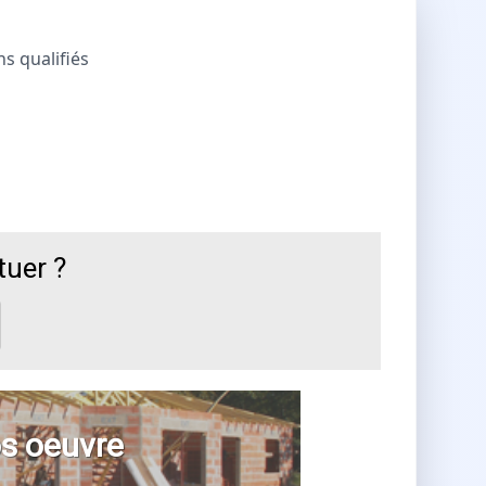
ns qualifiés
tuer ?
s oeuvre