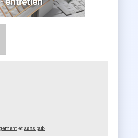
 - entretien
agement
et
sans pub
.