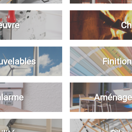
euvre
Ch
uvelables
Finitio
 alarme
Aménagem