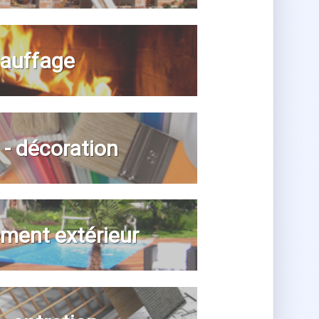
auffage
n - décoration
ent extérieur