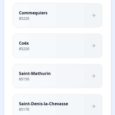
Commequiers
85220
Coëx
85220
Saint-Mathurin
85150
Saint-Denis-la-Chevasse
85170