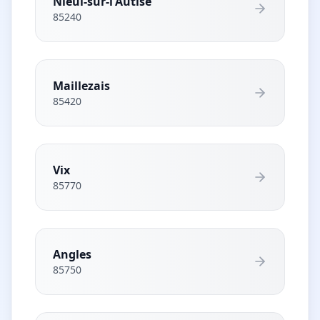
Nieul-sur-l'Autise
85240
Maillezais
85420
Vix
85770
Angles
85750