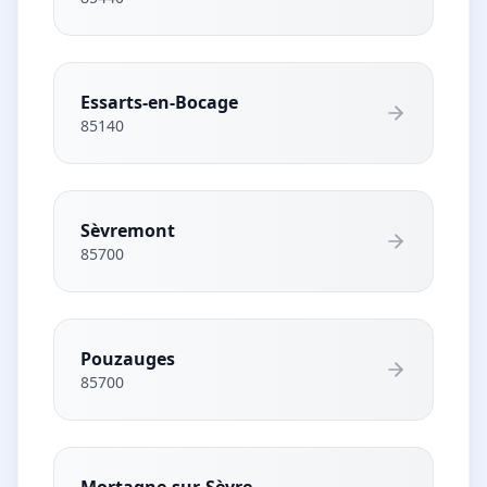
Essarts-en-Bocage
85140
Sèvremont
85700
Pouzauges
85700
Mortagne-sur-Sèvre