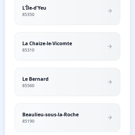
L'Île-d'Yeu
85350
La Chaize-le-Vicomte
85310
Le Bernard
85560
Beaulieu-sous-la-Roche
85190