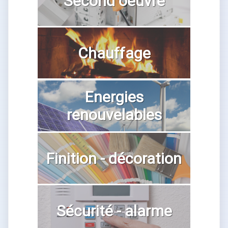
Second oeuvre
Chauffage
Energies
renouvelables
Finition - décoration
Sécurité - alarme