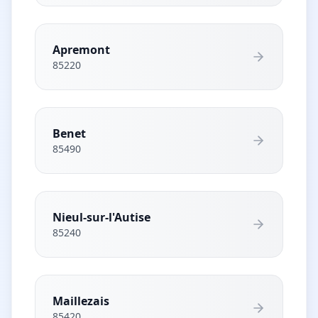
Apremont
85220
Benet
85490
Nieul-sur-l'Autise
85240
Maillezais
85420