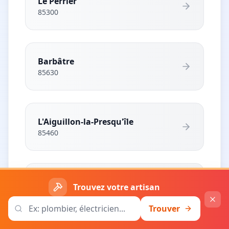
Le Perrier
85300
Barbâtre
85630
L'Aiguillon-la-Presqu'île
85460
Saint-Michel-en-l'Herm
Trouvez votre artisan
85580
Trouver