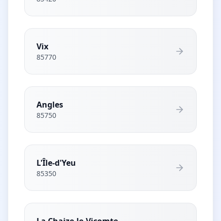
Vix
85770
Angles
85750
L'Île-d'Yeu
85350
La Chaize-le-Vicomte