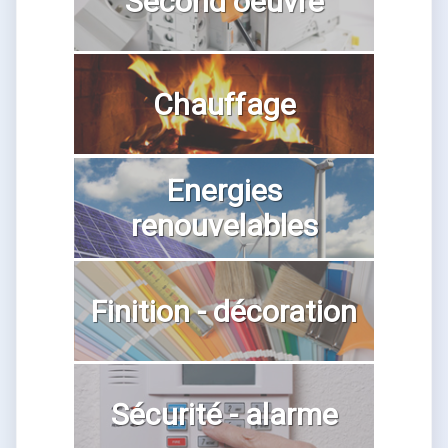
Second oeuvre
Chauffage
Energies
renouvelables
Finition - décoration
Sécurité - alarme