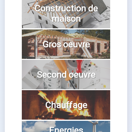
Construction de
maison
Gros oeuvre
Second oeuvre
Chauffage
Energies