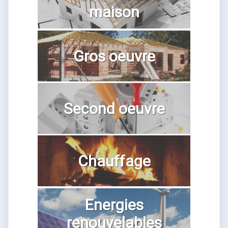
maison
Gros oeuvre
Second oeuvre
Chauffage
Energies
renouvelables