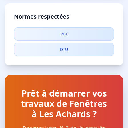
Normes respectées
RGE
DTU
Prêt à démarrer vos
travaux de Fenêtres
à Les Achards ?