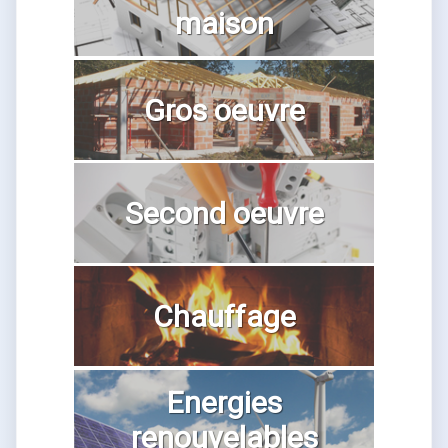
maison
Gros oeuvre
Second oeuvre
Chauffage
Energies
renouvelables