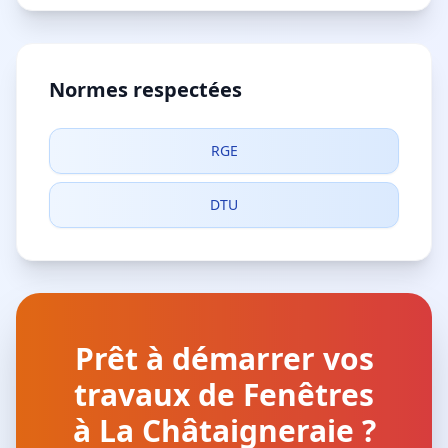
Normes respectées
RGE
DTU
Prêt à démarrer vos
travaux de Fenêtres
à La Châtaigneraie ?