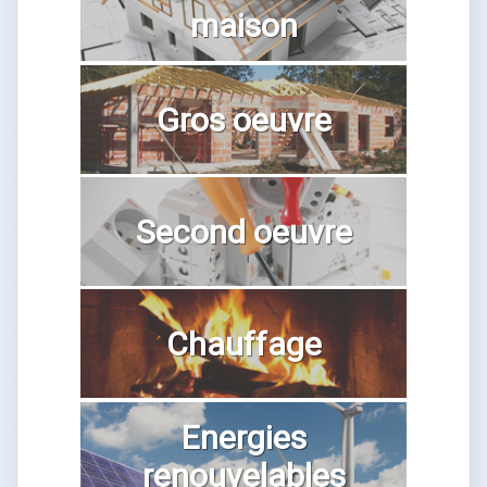
maison
Gros oeuvre
Second oeuvre
Chauffage
Energies
renouvelables