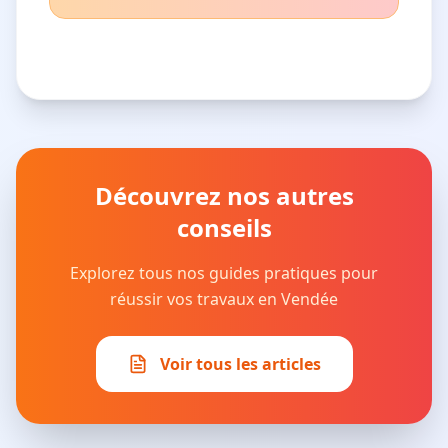
Découvrez nos autres
conseils
Explorez tous nos guides pratiques pour
réussir vos travaux en Vendée
Voir tous les articles